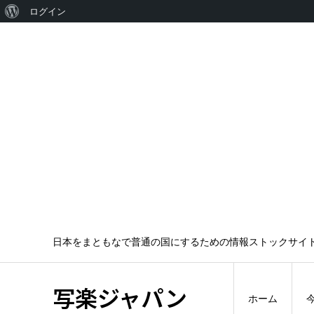
WordPress
ログイン
に
つ
い
て
日本をまともなで普通の国にするための情報ストックサイ
写楽ジャパン
ホーム