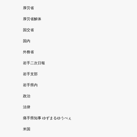
厚労省
厚労省解体
国交省
国内
外務省
岩手二次日報
岩手支部
岩手県内
政治
法律
痛手県知事 ゆずまるゆうべぇ
米国