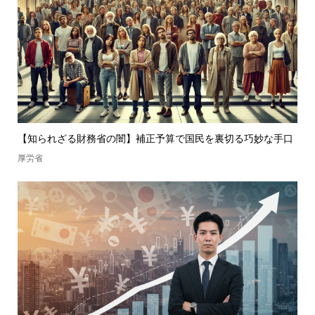
【知られざる財務省の闇】補正予算で国民を裏切る巧妙な手口
厚労省