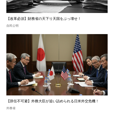
【改革必須】財務省の天下り天国をぶっ壊せ！
自民公明
【辞任不可避】外務大臣が追い詰められる日米外交危機！
外務省