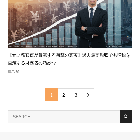
【元財務官僚が暴露する衝撃の真実】過去最高税収でも増税を
画策する財務省の巧妙な...
厚労省
1
2
3
