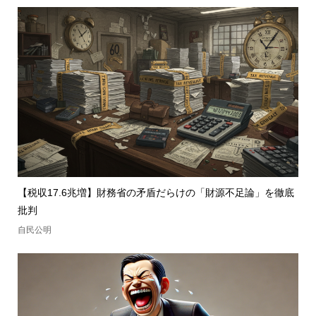
【税収17.6兆増】財務省の矛盾だらけの「財源不足論」を徹底
批判
自民公明