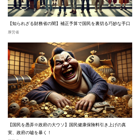
【知られざる財務省の闇】補正予算で国民を裏切る巧妙な手口
厚労省
【国民を愚弄※政府の大ウソ】国民健康保険料引き上げの真
実、政府の嘘を暴く！