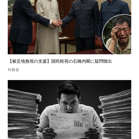
【被災地無視の支援】国民軽視の石橋内閣に疑問噴出
外務省