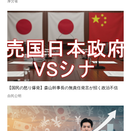
厚労省
【国民の怒り爆発】森山幹事長の無責任発言が招く政治不信
自民公明